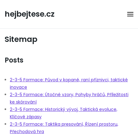
Skip
to
hejbejtese.cz
content
Sitemap
Posts
2-3-5 Formace: Původ v kopané, raní příznivci, taktické
inovace
2-3-5 Formace: Útočné vzory, Pohyby hráčů, Příležitosti
ke skórování
2-3-5 Formace: Historický vývoj, Taktická evoluce,
Klíčové zápasy
2-3-5 Formace: Taktika presování, Řízení prostoru,
Přechodová hra