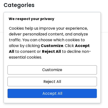
Categories
We respect your privacy
Historie formace 2-3-5
Taktická analýza formace 2-3-5
Cookies help us improve your experience,
deliver personalized content, and analyze
traffic. You can choose which cookies to
Uživatelská smlouva
Náš příběh
Kontaktujte nás
allow by clicking
Customize
. Click
Accept
Předvolby cookies
Zásady ochrany dat
All
to consent or
Reject All
to decline non-
essential cookies.
Copyright © 2026 hejbejtese.cz | Powered by
Spexo
WordPress Theme
Customize
Reject All
Accept All