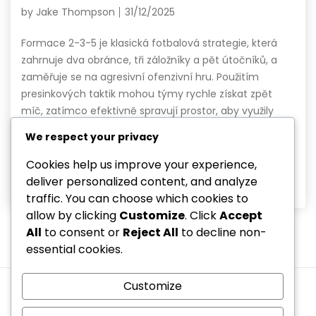
by
Jake Thompson
31/12/2025
Formace 2-3-5 je klasická fotbalová strategie, která
zahrnuje dva obránce, tři záložníky a pět útočníků, a
zaměřuje se na agresivní ofenzivní hru. Použitím
presinkových taktik mohou týmy rychle získat zpět
míč, zatímco efektivně spravují prostor, aby využily
slabin soupeře. Tato formace umožňuje plynulé
We respect your privacy
přechody mezi útokem a obranou, čímž zvyšuje
celkovou hru a taktické flexibilitu. […]
Cookies help us improve your experience,
deliver personalized content, and analyze
Read More
traffic. You can choose which cookies to
allow by clicking
Customize
. Click
Accept
All
to consent or
Reject All
to decline non-
essential cookies.
1
…
3
4
5
Customize
Uživatelská smlouva
Náš příběh
Kontaktujte nás
Předvolby cookies
Zásady ochrany dat