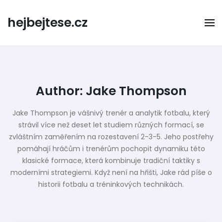
Skip
to
hejbejtese.cz
content
Author:
Jake Thompson
Jake Thompson je vášnivý trenér a analytik fotbalu, který
strávil více než deset let studiem různých formací, se
zvláštním zaměřením na rozestavení 2-3-5. Jeho postřehy
pomáhají hráčům i trenérům pochopit dynamiku této
klasické formace, která kombinuje tradiční taktiky s
moderními strategiemi. Když není na hřišti, Jake rád píše o
historii fotbalu a tréninkových technikách.