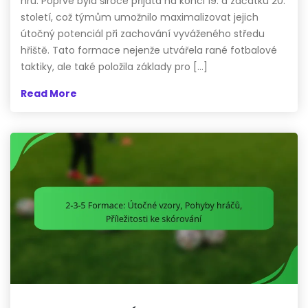
hru. Poprvé byla široce přijata na konci 19. a začátku 20.
století, což týmům umožnilo maximalizovat jejich
útočný potenciál při zachování vyváženého středu
hřiště. Tato formace nejenže utvářela rané fotbalové
taktiky, ale také položila základy pro […]
Read More