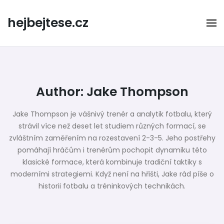
Skip
to
hejbejtese.cz
content
Author:
Jake Thompson
Jake Thompson je vášnivý trenér a analytik fotbalu, který
strávil více než deset let studiem různých formací, se
zvláštním zaměřením na rozestavení 2-3-5. Jeho postřehy
pomáhají hráčům i trenérům pochopit dynamiku této
klasické formace, která kombinuje tradiční taktiky s
moderními strategiemi. Když není na hřišti, Jake rád píše o
historii fotbalu a tréninkových technikách.