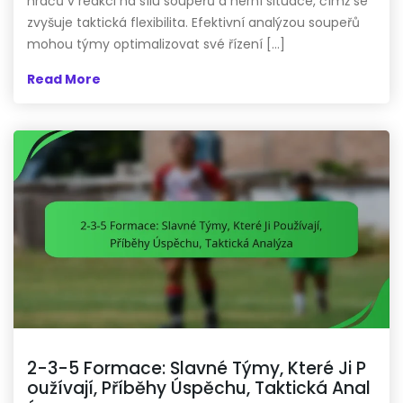
hráčů v reakci na sílu soupeřů a herní situace, čímž se
zvyšuje taktická flexibilita. Efektivní analýzou soupeřů
mohou týmy optimalizovat své řízení […]
Read More
2-3-5 Formace: Slavné Týmy, Které Ji P
oužívají, Příběhy Úspěchu, Taktická Anal