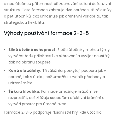
silnou útočnou přítomnost při zachování solidní defenzivní
struktury. Tato formace zahrnuje dva obránce, tři záložníky
a pět útočníků, což umožňuje jak ofenzivní variabilitu, tak
strategickou flexibilitu.
Výhody používání formace 2-3-5
Silná útočná schopnost:
S pěti útočníky mohou týmy
vytvářet řadu příležitostí ke skórování a vyvíjet neustálý
tlak na obranu soupeře.
Kontrola zálohy:
Tři záložníci poskytují podporu jak v
obraně, tak v útoku, což umožňuje rychlé přechody a
udržení míče.
Šířka a hloubka:
Formace umožňuje hráčům se
rozprostřít, což ztěžuje soupeřům efektivní bránění a
vytváří prostor pro útočné akce.
Formace 2-3-5 podporuje fluidní styl hry, kde útočníci