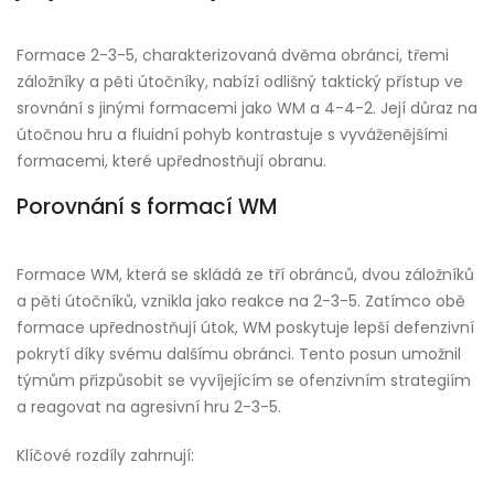
Formace 2-3-5, charakterizovaná dvěma obránci, třemi
záložníky a pěti útočníky, nabízí odlišný taktický přístup ve
srovnání s jinými formacemi jako WM a 4-4-2. Její důraz na
útočnou hru a fluidní pohyb kontrastuje s vyváženějšími
formacemi, které upřednostňují obranu.
Porovnání s formací WM
Formace WM, která se skládá ze tří obránců, dvou záložníků
a pěti útočníků, vznikla jako reakce na 2-3-5. Zatímco obě
formace upřednostňují útok, WM poskytuje lepší defenzivní
pokrytí díky svému dalšímu obránci. Tento posun umožnil
týmům přizpůsobit se vyvíjejícím se ofenzivním strategiím
a reagovat na agresivní hru 2-3-5.
Klíčové rozdíly zahrnují: