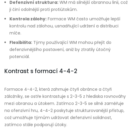
Defenzivní struktura:
WM má silnější obrannou linii, což
ji činí odolnější proti protiútokům.
Kontrola zálohy:
Formace WM často umožňuje lepší
kontrolu nad zálohou, usnadňující udržení a distribuci
míče.
Flexibilita:
Týmy používající WM mohou přejít do
defenzivnějšího postavení, aniž by ztratily útočný
potenciál.
Kontrast s formací 4-4-2
Formace 4-4-2, která zahrnuje čtyři obránce a čtyři
záložníky, se ostře kontrastuje s 2-3-5 z hlediska rovnováhy
mezi obranou a útokem. Zatímco 2-3-5 se silně zaměřuje
na ofenzivní hru, 4-4-2 poskytuje strukturovanější přístup,
což umožňuje týmům udržovat defenzivní solidnost,
zatímco stále podporují útoky.