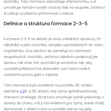
útočníky. Tato formace zdůrazňuje ofenzivní hru, což
umožňuje týmům vyvíjet značný tlak na soupeře, zatímco
si udržují vyváženou přítomnost v záloze.
Definice a struktura formace 2-3-5
Formace 2-3-5 se skládá ze dvou středních obránců, tří
záložníků a pěti útočníků, obvykle uspořádaných do tvaru
trojúhelníku. Dva obránci se zaměřují na zastavení
soupeřových útočníků, zatímco záložníci podporují jak
obranu, tak útok. Pět útočníků je umístěno tak, aby
vytvářeli příležitosti ke skórování, což často vede k
vysokému počtu gólů v zápase.
Tato formace byla rozšířená na počátku 20. století,
zejména
v 2
0. a 30. letech, kdy týmy upřednostňovaly
ofenzivní strategie. Struktura umožňuje rychlé přechody z
obrany do útoku, což ji činí efektivní pro týmy, které chtějí
dominovat v držení míče a vytvářet šance na góly.