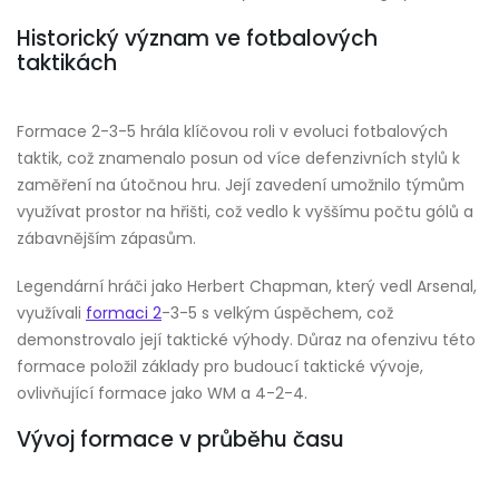
Historický význam ve fotbalových
taktikách
Formace 2-3-5 hrála klíčovou roli v evoluci fotbalových
taktik, což znamenalo posun od více defenzivních stylů k
zaměření na útočnou hru. Její zavedení umožnilo týmům
využívat prostor na hřišti, což vedlo k vyššímu počtu gólů a
zábavnějším zápasům.
Legendární hráči jako Herbert Chapman, který vedl Arsenal,
využívali
formaci 2
-3-5 s velkým úspěchem, což
demonstrovalo její taktické výhody. Důraz na ofenzivu této
formace položil základy pro budoucí taktické vývoje,
ovlivňující formace jako WM a 4-2-4.
Vývoj formace v průběhu času