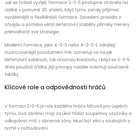
Jak se fotbal vyvíjel, formace 2-3-5 postupně ztrácela na
oblibě v polovině 20. století, když týmy začaly přijímat
vyváženější a flexibilnější formace. Zavedení pravidla o
ofsajdu a potřeba větší defenzivní stability přiměly trenéry
přehodnotit své strategie.
Moderní formace, jako 4-3-3 nebo 4-2-3-1, odrážejí
nuancovanější porozumění hře, zaměřují se na jak
defenzivní solidnost, tak útočnou kreativitu. I když se 2-3-5
dnes používá zřídka, její principy nadále ovlivňují současné
taktiky.
Klíčové role a odpovědnosti hráčů
V formaci 2-3-5 je role každého hráče klíčová pro úspěch
týmu. Dva obránci mají za úkol hlídat soupeřovy útočníky a
odkopávat míč z obranné zóny. Musí být silní v soubojích a
rychlí v rozhodování.