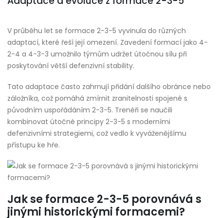
Adaptace a evoluce z formace 2-3-5
V průběhu let se formace 2-3-5 vyvinula do různých
adaptací, které řeší její omezení. Zavedení formací jako 4-
2-4 a 4-3-3 umožnilo týmům udržet útočnou sílu při
poskytování větší defenzivní stability.
Tato adaptace často zahrnují přidání dalšího obránce nebo
záložníka, což pomáhá zmírnit zranitelnosti spojené s
původním uspořádáním 2-3-5. Trenéři se naučili
kombinovat útočné principy 2-3-5 s moderními
defenzivními strategiemi, což vedlo k vyváženějšímu
přístupu ke hře.
Jak se formace 2-3-5 porovnává s
jinými historickými formacemi?