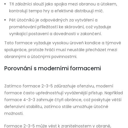
Tři záložníci slouží jako spojka mezi obranou a útokem,
kontrolují tempo hry a efektivně distribuují míč.
Pět útočníků je odpovědných za vytváření a
proměňování příležitostí ke skórování, což vyžaduje
vynikající postavení a dovednosti v zakončení.
Tato formace vyžaduje vysokou úroveň kondice a týmové
spolupráce, protože hráči musí neustále přecházet mezi
obrannými a útočnými povinnostmi.
Porovnání s moderními formacemi
Zatímco formace 2-3-5 zdůrazňuje ofenzivu, moderní
formace často upřednostňují vyváženější přístup. Například
formace 4-3-3 zahrnuje čtyři obránce, což poskytuje větší
defenzivní stabilitu, zatímco stále umožňuje útočné
možnosti.
Formace 2-3-5 může vést k zranitelnostem v obraně,