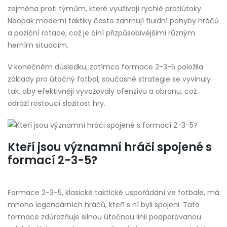
zejména proti týmům, které využívají rychlé protiútoky.
Naopak moderní taktiky často zahrnují fluidní pohyby hráčů
a poziční rotace, což je činí přizpůsobivějšími různým
herním situacím.
V konečném důsledku, zatímco formace 2-3-5 položila
základy pro útočný fotbal, současné strategie se vyvinuly
tak, aby efektivněji vyvažovaly ofenzivu a obranu, což
odráží rostoucí složitost hry.
Kteří jsou významní hráči spojené s
formací 2-3-5?
Formace 2-3-5, klasické taktické uspořádání ve fotbale, má
mnoho legendárních hráčů, kteří s ní byli spojeni. Tato
formace zdůrazňuje silnou útočnou linii podporovanou