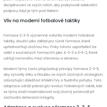
disciplinovaní ve svých rolích, aby poskytovali adekvátní
podporu, když je tým pod tlakem.
Vliv na moderní fotbalové taktiky
Formace 2-3-5 významně ovlivnila moderní fotbalové
taktiky, sloužící jako základ pro různé formace, které
upřednostňují útočnou hru. Prvky tohoto uspořádání lze
vidět v současných formacích jako 4-3-3 a 3-5-2, které
udržují rovnováhu mezi ofenzivou a obranou.
Moderní týmy často přizpůsobují principy formace 2-3-5,
aby vytvořily šířku a hloubku ve svých útočných strategiích,
zdůrazňující důležitost křídelní hry a fluidního pohybu. Tato
adaptace odráží pokračující evoluci fotbalových taktik, kde
se týmy snaží maximalizovat svůj útočný potenciál při
zachování defenzivní integrity.