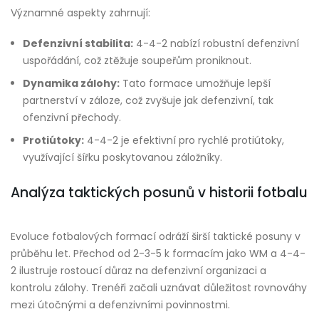
Významné aspekty zahrnují:
Defenzivní stabilita:
4-4-2 nabízí robustní defenzivní
uspořádání, což ztěžuje soupeřům proniknout.
Dynamika zálohy:
Tato formace umožňuje lepší
partnerství v záloze, což zvyšuje jak defenzivní, tak
ofenzivní přechody.
Protiútoky:
4-4-2 je efektivní pro rychlé protiútoky,
využívající šířku poskytovanou záložníky.
Analýza taktických posunů v historii fotbalu
Evoluce fotbalových formací odráží širší taktické posuny v
průběhu let. Přechod od 2-3-5 k formacím jako WM a 4-4-
2 ilustruje rostoucí důraz na defenzivní organizaci a
kontrolu zálohy. Trenéři začali uznávat důležitost rovnováhy
mezi útočnými a defenzivními povinnostmi.