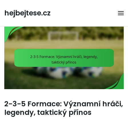
Skip
to
hejbejtese.cz
content
2-3-5 Formace: Významní hráči,
legendy, taktický přínos