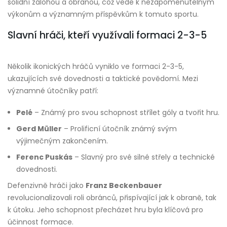
solidní zálohou a obranou, což vede k nezapomenutelným
výkonům a významným příspěvkům k tomuto sportu.
Slavní hráči, kteří využívali formaci 2-3-5
Několik ikonických hráčů vyniklo ve formaci 2-3-5,
ukazujících své dovednosti a taktické povědomí. Mezi
významné útočníky patří:
Pelé
– Známý pro svou schopnost střílet góly a tvořit hru.
Gerd Müller
– Prolificní útočník známý svým
výjimečným zakončením.
Ferenc Puskás
– Slavný pro své silné střely a technické
dovednosti.
Defenzivně hráči jako
Franz Beckenbauer
revolucionalizovali roli obránců, přispívající jak k obraně, tak
k útoku. Jeho schopnost přecházet hru byla klíčová pro
účinnost formace.