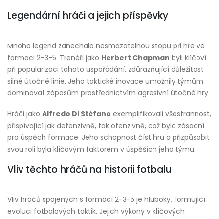
Legendární hráči a jejich příspěvky
Mnoho legend zanechalo nesmazatelnou stopu při hře ve
formaci 2-3-5. Trenéři jako
Herbert Chapman
byli klíčoví
při popularizaci tohoto uspořádání, zdůrazňující důležitost
silné útočné linie. Jeho taktické inovace umožnily týmům
dominovat zápasům prostřednictvím agresivní útočné hry.
Hráči jako
Alfredo Di Stéfano
exemplifikovali všestrannost,
přispívající jak defenzivně, tak ofenzivně, což bylo zásadní
pro úspěch formace. Jeho schopnost číst hru a přizpůsobit
svou roli byla klíčovým faktorem v úspěších jeho týmu.
Vliv těchto hráčů na historii fotbalu
Vliv hráčů spojených s formací 2-3-5 je hluboký, formující
evoluci fotbalových taktik. Jejich výkony v klíčových