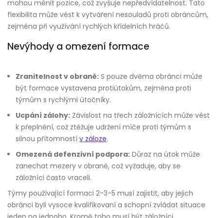
mohou měnit pozice, což zvyšuje nepředvídatelnost. Tato
flexibilita může vést k vytváření nesouladů proti obráncům,
zejména při využívání rychlých křídelních hráčů.
Nevýhody a omezení formace
Zranitelnost v obraně:
S pouze dvěma obránci může
být formace vystavena protiútokům, zejména proti
týmům s rychlými útočníky.
Ucpání zálohy:
Závislost na třech záložnících může vést
k přeplnění, což ztěžuje udržení míče proti týmům s
silnou přítomností
v záloze
.
Omezená defenzivní podpora:
Důraz na útok může
zanechat mezery v obraně, což vyžaduje, aby se
záložníci často vraceli.
Týmy používající formaci 2-3-5 musí zajistit, aby jejich
obránci byli vysoce kvalifikovaní a schopní zvládat situace
jeden na jednoho. Kromě toho musí být záložníci