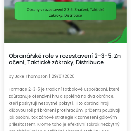
Obranářské role v rozestavení 2-3-5: Zn
ačení, Taktické zákroky, Distribuce
by
Jake Thompson
29/01/2026
Formace 2-3-5 je tradiční fotbalové uspořádání, které
zdůrazňuje ofenzivní hru a spoléhá na dva obránce,
kteří poskytují nezbytné pokrytí. Tito obránci hrají
klíčovou roli při bránění protihráčům, přičemž používají
jak osobní, tak zónové strategie k zamezení gólovým
příležitostem. Kromě toho je efektivní zákrok nezbytný