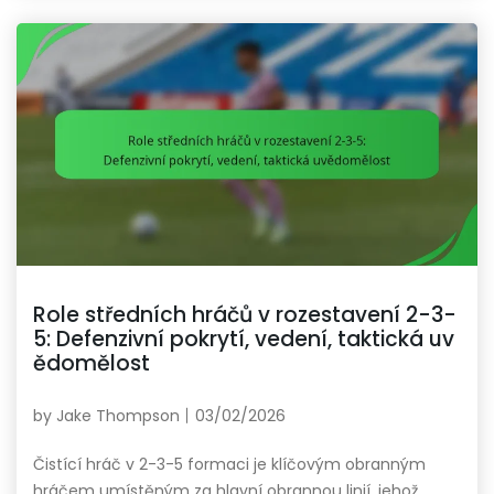
Role středních hráčů v rozestavení 2-3-
5: Defenzivní pokrytí, vedení, taktická uv
ědomělost
by
Jake Thompson
03/02/2026
Čistící hráč v 2-3-5 formaci je klíčovým obranným
hráčem umístěným za hlavní obrannou linií, jehož