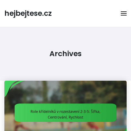
Skip
to
hejbejtese.cz
content
Archives