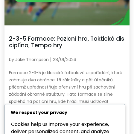
2-3-5 Formace: Pozicní hra, Taktická dis
ciplína, Tempo hry
by
Jake Thompson
28/01/2026
Formace 2-3-5 je klasické fotbalové uspořádání, které
zahrnuje dva obránce, tři záložníky a pět útočníků,
přičemž upřednostňuje ofenzivní hru při zachování
základní obranné struktury. Tato formace se silně
spoléhá na poziční hru, kde hráči musí udržovat
optimální rozestavení a tvar, aby kontrolovali tempo
We respect your privacy
hry, což zajišťuje efektivní pohyb a taktickou disciplínu.
Dodržování specifických rolí a […]
Cookies help us improve your experience,
deliver personalized content, and analyze