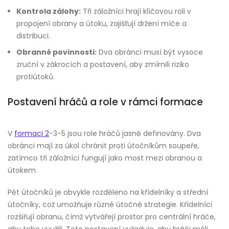
Kontrola zálohy:
Tři záložníci hrají klíčovou roli v
propojení obrany a útoku, zajišťují držení míče a
distribuci.
Obranné povinnosti:
Dva obránci musí být vysoce
zruční v zákrocích a postavení, aby zmírnili riziko
protiútoků.
Postavení hráčů a role v rámci formace
V
formaci 2
-3-5 jsou role hráčů jasně definovány. Dva
obránci mají za úkol chránit proti útočníkům soupeře,
zatímco tři záložníci fungují jako most mezi obranou a
útokem.
Pět útočníků je obvykle rozděleno na křídelníky a střední
útočníky, což umožňuje různé útočné strategie. Křídelníci
rozšiřují obranu, čímž vytvářejí prostor pro centrální hráče,