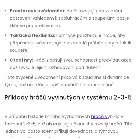
Prostorové uvědomění:
Hráči rozvíjejí porozumění
postavení vzhledem k spoluhráčům a soupeřům, což je
klíčové pro efektivní hru.
Taktická flexibilita:
Formace povzbuzuje hráče, aby
přizpůsobili své strategie na základě průběhu hry a taktik
soupeře.
Čtení hry:
Hráči zlepšují svou schopnost předvídat akce,
což zvyšuje jejich rozhodování pod tlakem.
Toto zvýšené uvědomění přispívá k soudržnější dynamice
týmu, což umožňuje lepší provádění herních plánů.
Příklady hráčů vyvinutých v systému 2-3-5
V průběhu historie mnoho významných
hráčů v
yniklo v
formaci 2-3-5, což ukazuje její účinnost v rozvoji hráčů. Tito
jednotlivci často exemplifikují dovednosti a týmovou