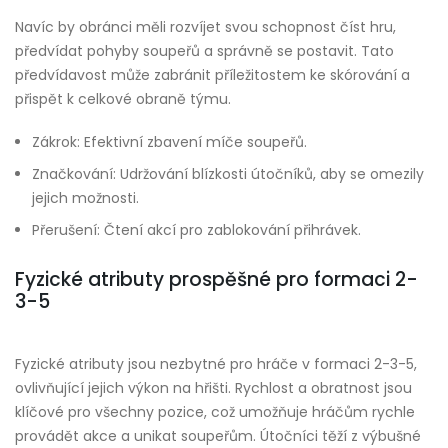
Navíc by obránci měli rozvíjet svou schopnost číst hru,
předvídat pohyby soupeřů a správně se postavit. Tato
předvídavost může zabránit příležitostem ke skórování a
přispět k celkové obraně týmu.
Zákrok: Efektivní zbavení míče soupeřů.
Značkování: Udržování blízkosti útočníků, aby se omezily
jejich možnosti.
Přerušení: Čtení akcí pro zablokování přihrávek.
Fyzické atributy prospěšné pro formaci 2-
3-5
Fyzické atributy jsou nezbytné pro hráče v formaci 2-3-5,
ovlivňující jejich výkon na hřišti. Rychlost a obratnost jsou
klíčové pro všechny pozice, což umožňuje hráčům rychle
provádět akce a unikat soupeřům. Útočníci těží z výbušné