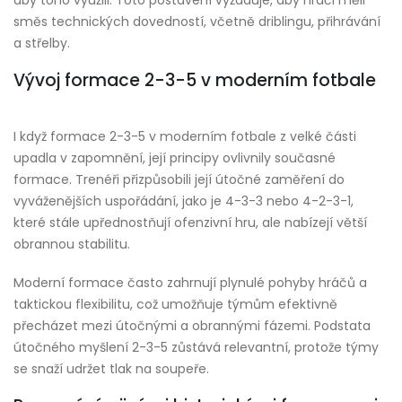
aby toho využili. Toto postavení vyžaduje, aby hráči měli
směs technických dovedností, včetně driblingu, přihrávání
a střelby.
Vývoj formace 2-3-5 v moderním fotbale
I když formace 2-3-5 v moderním fotbale z velké části
upadla v zapomnění, její principy ovlivnily současné
formace. Trenéři přizpůsobili její útočné zaměření do
vyváženějších uspořádání, jako je 4-3-3 nebo 4-2-3-1,
které stále upřednostňují ofenzivní hru, ale nabízejí větší
obrannou stabilitu.
Moderní formace často zahrnují plynulé pohyby hráčů a
taktickou flexibilitu, což umožňuje týmům efektivně
přecházet mezi útočnými a obrannými fázemi. Podstata
útočného myšlení 2-3-5 zůstává relevantní, protože týmy
se snaží udržet tlak na soupeře.