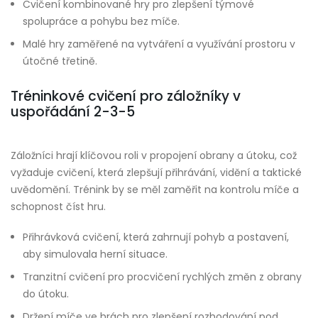
Cvičení kombinované hry pro zlepšení týmové
spolupráce a pohybu bez míče.
Malé hry zaměřené na vytváření a využívání prostoru v
útočné třetině.
Tréninkové cvičení pro záložníky v
uspořádání 2-3-5
Záložníci hrají klíčovou roli v propojení obrany a útoku, což
vyžaduje cvičení, která zlepšují přihrávání, vidění a taktické
uvědomění. Trénink by se měl zaměřit na kontrolu míče a
schopnost číst hru.
Přihrávková cvičení, která zahrnují pohyb a postavení,
aby simulovala herní situace.
Tranzitní cvičení pro procvičení rychlých změn z obrany
do útoku.
Držení míče ve hrách pro zlepšení rozhodování pod