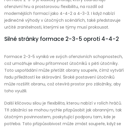
ofenzivní hru a prostorovou flexibilitu, na rozdíl od
modernějších formací jako 4-4-2 a 4-3-3. I když nabízí
jedinečné výhody v útočných scénářích, také představuje
určité zranitelnosti, kterými se týmy musí prokousat.
Silné stránky formace 2-3-5 oproti 4-4-2
Formace 2-3-5 vyniká ve svých ofenzivních schopnostech,
což umožňuje silnou přítomnost útočníků s pěti útočníky.
Toto uspořádání může přetížit obrany soupeře, čímž vytváří
řadu příležitostí ke skórování. Široké postavení útočníků
může rozšířit obranu, což otevírá prostor pro záložníky, aby
toho využili.
Další klíčovou silou je flexibilita, kterou nabízí v rolích hráčů.
Tři záložníci se mohou rychle přizpůsobit jak obranným, tak
útočným povinnostem, poskytující podporu tam, kde je
potřeba. Tato přizpůsobivost může zmást soupeře, když se