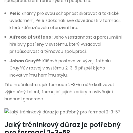
spolupráci, které tento systém podporuje.
Pelé:
Známý pro svou schopnost skórovat a taktické
uvědomění, Pelé zdokonalil své dovednosti v formaci,
která zdůrazňovala ofenzivní hru.
Alfredo Di Stéfano:
Jeho všestrannost a porozumění
hře byly posíleny v systému, který vyžadoval
přizpůsobivost a týmovou spolupráci.
Johan Cruyff:
Klíčová postava ve vývoji fotbalu,
Cruyffův rozvoj v systému 2-3-5 přispěl k jeho
inovativnímu hernímu stylu.
Tito hráči ilustrují, jak formace 2-3-5 může kultivovat
výjimečný talent, formující jejich kariéry a ovlivňující
budoucí generace.
Jaký tréninkový důraz je potřebný
pro formaci 2-3-5?