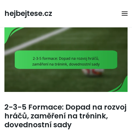
Skip
to
hejbejtese.cz
content
2-3-5 Formace: Dopad na rozvoj
hráčů, zaměření na trénink,
dovednostní sady