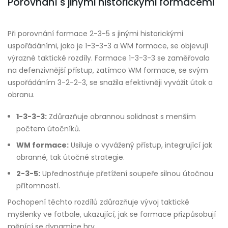
Porovnání s jinými historickými formacemi
Při porovnání formace 2-3-5 s jinými historickými
uspořádáními, jako je 1-3-3-3 a WM formace, se objevují
výrazné taktické rozdíly. Formace 1-3-3-3 se zaměřovala
na defenzivnější přístup, zatímco WM formace, se svým
uspořádáním 3-2-2-3, se snažila efektivněji vyvážit útok a
obranu.
1-3-3-3:
Zdůrazňuje obrannou solidnost s menším
počtem útočníků.
WM formace:
Usiluje o vyvážený přístup, integrující jak
obranné, tak útočné strategie.
2-3-5:
Upřednostňuje přetížení soupeře silnou útočnou
přítomností.
Pochopení těchto rozdílů zdůrazňuje vývoj taktické
myšlenky ve fotbale, ukazující, jak se formace přizpůsobují
měnící se dynamice hry.