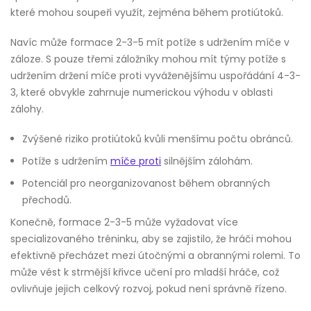
které mohou soupeři využít, zejména během protiútoků.
Navíc může formace 2-3-5 mít potíže s udržením míče v
záloze. S pouze třemi záložníky mohou mít týmy potíže s
udržením držení míče proti vyváženějšímu uspořádání 4-3-
3, které obvykle zahrnuje numerickou výhodu v oblasti
zálohy.
Zvýšené riziko protiútoků kvůli menšímu počtu obránců.
Potíže s udržením
míče proti
silnějším zálohám.
Potenciál pro neorganizovanost během obranných
přechodů.
Konečně, formace 2-3-5 může vyžadovat více
specializovaného tréninku, aby se zajistilo, že hráči mohou
efektivně přecházet mezi útočnými a obrannými rolemi. To
může vést k strmější křivce učení pro mladší hráče, což
ovlivňuje jejich celkový rozvoj, pokud není správně řízeno.