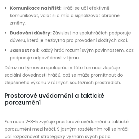
Komunikace na hřišti:
Hráči se učí efektivně
komunikovat, volat si o míč a signalizovat obranné
změny.
Budování důvěry:
Závislost na spoluhráčích podporuje
důvěru, která je nezbytná pro provádění složitých akcí.
Jasnost rolí:
Každý hráč rozumí svým povinnostem, což
podporuje odpovědnost v týmu.
Důraz na týmovou spolupráci v této formaci zlepšuje
sociální dovednosti hráčů, což se může promítnout do
zlepšeného výkonu v různých soutěžních prostředích.
Prostorové uvědomění a taktické
porozumění
Formace 2-3-5 zvyšuje prostorové uvědomění a taktické
porozumění mezi hráči. S jasným rozdělením rolí se hráči
učí rozpoznávat strategický význam svých pozic.