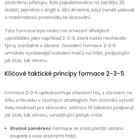
útočnému přístupu. Byla popularizována na začátku 20.
století, zejména v Anglii a Jižní Americe, když trenéři usilovali
o maximalizaci potenciálu ke skórování.
Tato formace byla reakcí na omezení dřívějších
uspořádání, jako například 2-2-6, které často nechávalo
týmy zranitelné v obraně. Zavedení formace 2-3-5
umožnilo vyváženější rozložení hráčů na hřišti, podporující
jak útok, tak obranu.
Klíčové taktické principy formace 2-3-5
Formace 2-3-5 upřednostňuje ofenzivní hru, s důrazem na
šířku a hloubku v útočných strategiích. Pět útočníků vytváří
řadu možností pro skórování, zatímco tři záložníci podporují
jak útok, tak obranu, usnadňující pohyb míče.
Útočné zaměření:
Formace se snaží přetížit obranu
soupeře s více útočnými hráči.